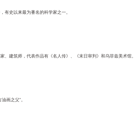
授，有史以来最为蓍名的科学家之一。
塑家、建筑师，代表作品有《名人传》、《末日审判》和乌菲兹美术馆。
方
油画之父
”。